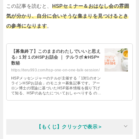
この記事を読むと、
HSPセミナー＆おはなし会の雰囲
気が分かり、自分に合いそうな集まりを見つけるとき
の参考になります
。
【募集終了】このままのわたしでいいと思え
る♪１対１のHSPお話会 ｜ テルラボ★HSP×
数秘
https://teru993.com/hsp-one-on-one-talk-session/
HSPメッセンジャーのテルが主催する「1対1のオン
ラインHSPお話会」のモニター募集記事です。アー
ロン博士の理論に基づいたHSP基本情報を掘り下げ
て知る、HSPのあなたについておしゃべりする の2
部構成90分。1対1でじっくり話してみたいという方
におすすめです。HSCのお母さん、HSPとお仕事で
関わる方もどうぞ♪
【もくじ】クリックで表示＞