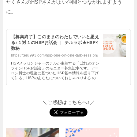
たくさんのHSPさんがよい仲間とつながれますよう
に。
【募集終了】このままのわたしでいいと思え
る♪１対１のHSPお話会 ｜ テルラボ★HSP×
数秘
https://teru993.com/hsp-one-on-one-talk-session/
HSPメッセンジャーのテルが主催する「1対1のオン
ラインHSPお話会」のモニター募集記事です。アー
ロン博士の理論に基づいたHSP基本情報を掘り下げ
て知る、HSPのあなたについておしゃべりする の2
部構成90分。1対1でじっくり話してみたいという方
におすすめです。HSCのお母さん、HSPとお仕事で
関わる方もどうぞ♪
＼ご感想はこちらへ♪／