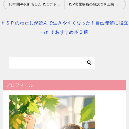
投
10年間牛乳断ちしたHSCアトピーっ子が１週間牛乳を飲み続けた結果
HSP恋愛映画の解説つき上映会感想♪恋愛問題は親との愛着関係が原因
稿
ナ
ＨＳＰのわたしが読んで生きやすくなった！自己理解に役立
ビ
った！おすすめ本５選
ゲ
ー
シ
ョ
ン
プロフィール