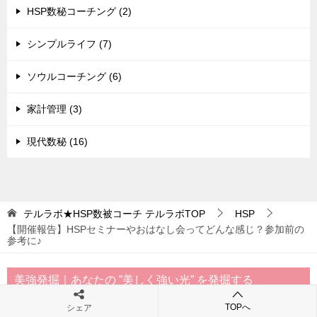
HSP数秘コーチング (2)
シンプルライフ (7)
ソウルコーチング (6)
家計管理 (3)
現代数秘 (16)
テルラボ★HSP数被コーチ
テルラボTOP
HSP
【開催報告】HSPセミナーやおはなし会ってどんな感じ？参加前の
参考に♪
美強発掘｜あなたの ”美しく強い光” を発掘する
TOPへ
「HSP数秘セッション」ご感想
シェア