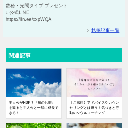
数秘・光闇タイプ プレゼント
↓ 公式LINE
https://lin.ee/xxpWQAl
執筆記事一覧
関連記事
主人公がHSP？『凪のお暇』
【ご感想】アドバイスやカウン
を観ると主人公と一緒に成長で
セリングとは違う！気づきと行
きる！
動のソウルコーチング