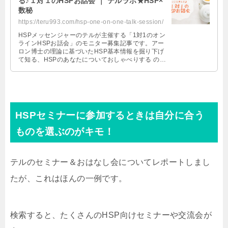
る♪１対１のHSPお話会 ｜ テルラボ★HSP×
数秘
https://teru993.com/hsp-one-on-one-talk-session/
HSPメッセンジャーのテルが主催する「1対1のオン
ラインHSPお話会」のモニター募集記事です。アー
ロン博士の理論に基づいたHSP基本情報を掘り下げ
て知る、HSPのあなたについておしゃべりする の2
部構成90分。1対1でじっくり話してみたいという方
におすすめです。HSCのお母さん、HSPとお仕事で
関わる方もどうぞ♪
HSPセミナーに参加するときは自分に合う
ものを選ぶのがキモ！
テルのセミナー＆おはなし会についてレポートしまし
たが、これはほんの一例です。
検索すると、たくさんのHSP向けセミナーや交流会が