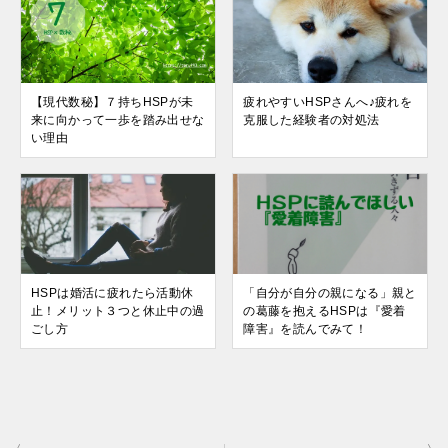
【現代数秘】７持ちHSPが未
疲れやすいHSPさんへ♪疲れを
来に向かって一歩を踏み出せな
克服した経験者の対処法
い理由
HSPは婚活に疲れたら活動休
「自分が自分の親になる」親と
止！メリット３つと休止中の過
の葛藤を抱えるHSPは『愛着
ごし方
障害』を読んでみて！