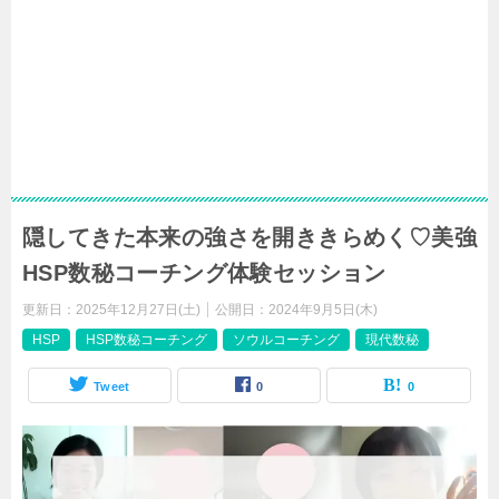
隠してきた本来の強さを開ききらめく♡美強
HSP数秘コーチング体験セッション
更新日：
2025年12月27日(土)
公開日：
2024年9月5日(木)
HSP
HSP数秘コーチング
ソウルコーチング
現代数秘
Tweet
0
0