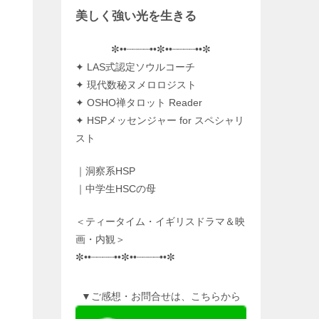
美しく強い光を生きる
✼••┈┈┈┈••✼••┈┈┈┈••✼
✦ LAS式認定ソウルコーチ
✦ 現代数秘ヌメロロジスト
✦ OSHO禅タロット Reader
✦ HSPメッセンジャー for スペシャリ
スト
｜洞察系HSP
｜中学生HSCの母
＜ティータイム・イギリスドラマ＆映
画・内観＞
✼••┈┈┈┈••✼••┈┈┈┈••✼
▼ご感想・お問合せは、こちらから