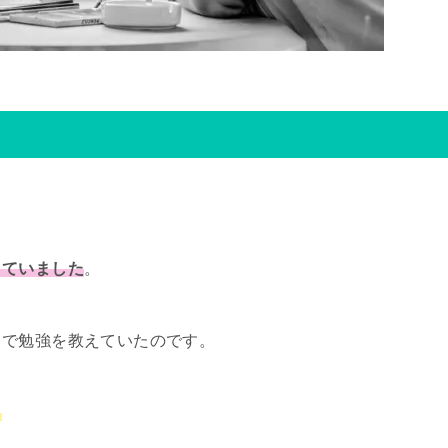
きていました
。
りで勉強を教えていたのです。
。