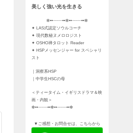
美しく強い光を生きる
✼••┈┈┈┈••✼••┈┈┈┈••✼
✦ LAS式認定ソウルコーチ
✦ 現代数秘ヌメロロジスト
✦ OSHO禅タロット Reader
✦ HSPメッセンジャー for スペシャリ
スト
｜洞察系HSP
｜中学生HSCの母
＜ティータイム・イギリスドラマ＆映
画・内観＞
✼••┈┈┈┈••✼••┈┈┈┈••✼
▼ご感想・お問合せは、こちらから