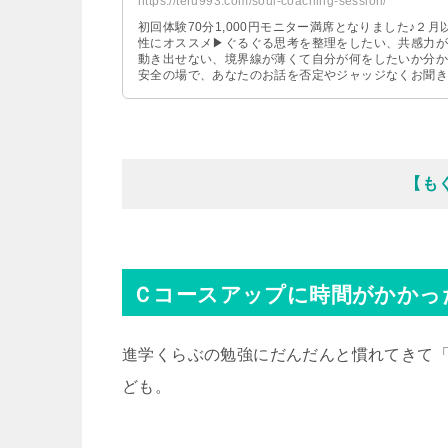
https://teru993.com/soul-coaching-session/
初回体験70分1,000円モニター満席となりました♪２
性にオススメ▶ぐるぐる思考を整理をしたい、共感力が
動き出せない、境界線が薄くて自分が何をしたいか分か
安全の場で、あなたのお話を否定やジャッジなくお聞き
自身と深くつながり、心の中の本音に耳を傾けるソウル
【も
Ｃコースアップに時間がかかっ
進学くらぶの勉強にだんだんと慣れてきて
ども。